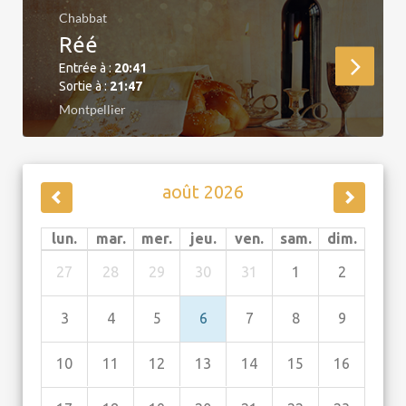
Chabbat
Réé
Entrée à :
20:41
Sortie à :
21:47
Montpellier
août 2026
lun.
mar.
mer.
jeu.
ven.
sam.
dim.
27
28
29
30
31
1
2
3
4
5
6
7
8
9
10
11
12
13
14
15
16