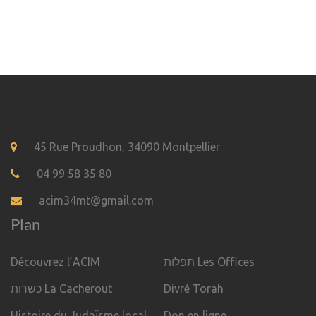
45 Rue Proudhon, 34090 Montpellier
04 99 58 35 80
acim34mt@gmail.com
Plan
Découvrez l’ACIM
תפלות Les Offices
כשרות La Cacherout
Divré Torah
Histoire du Judaïsme local
Don en ligne