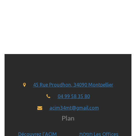
45 Rue Proudhon, 34090 Montpellier
04 99 58 35 80
acim34mt@gmail.com
Plan
Découvrez l’ACIM
תפלות Les Offices