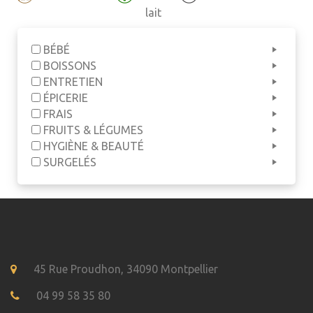
lait
BÉBÉ
BOISSONS
ENTRETIEN
ÉPICERIE
FRAIS
FRUITS & LÉGUMES
HYGIÈNE & BEAUTÉ
SURGELÉS
45 Rue Proudhon, 34090 Montpellier
04 99 58 35 80