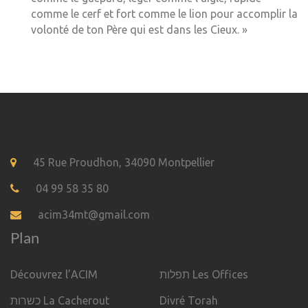
comme le cerf et fort comme le lion pour accomplir la
volonté de ton Père qui est dans les Cieux. »
45 Rue Proudhon, 34090 Montpellier
04 99 58 35 80
acim34mt@gmail.com
Plan
Découvrez l’ACIM
תפלות Les Offices
כשרות La Cacherout
Divré Torah