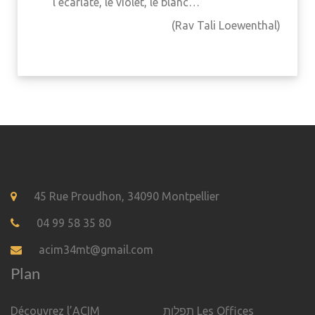
l’écarlate, le violet, le blanc…
(Rav Tali Loewenthal)
45 Rue Proudhon, 34090 Montpellier
04 99 58 35 80
acim34mt@gmail.com
Plan
Découvrez l’ACIM
תפלות Les Offices