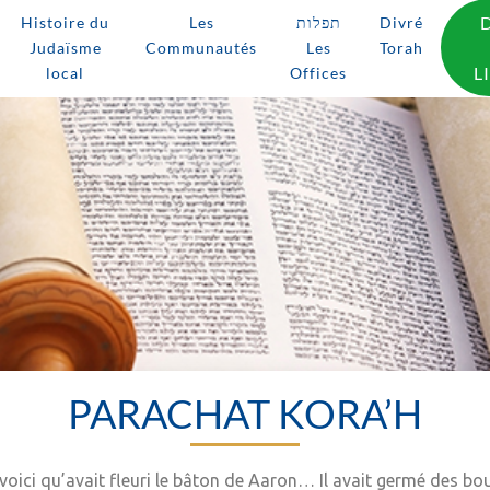
Histoire du
Les
תפלות
Divré
Judaïsme
Communautés
Les
Torah
L
local
Offices
PARACHAT KORA’H
voici qu’avait fleuri le bâton de Aaron… Il avait germé des bou