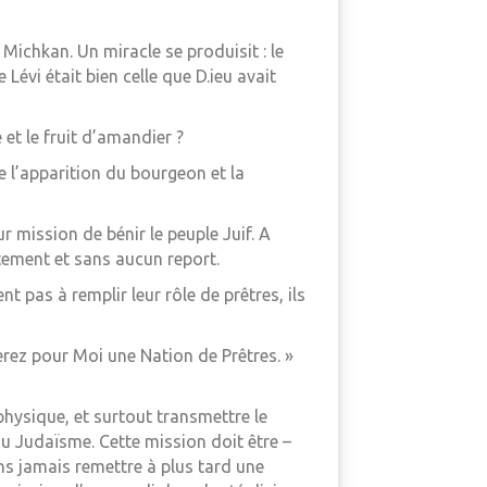
Michkan. Un miracle se produisit : le
évi était bien celle que D.ieu avait
se et le fruit d’amandier ?
re l’apparition du bourgeon et la
 mission de bénir le peuple Juif. A
atement et sans aucun report.
t pas à remplir leur rôle de prêtres, ils
erez pour Moi une Nation de Prêtres. »
physique, et surtout transmettre le
 du Judaïsme. Cette mission doit être –
s jamais remettre à plus tard une