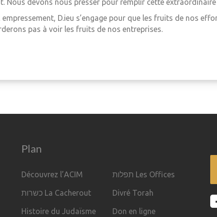
nt. Nous devons nous presser pour remplir cette extraordinaire
 empressement, D.ieu s’engage pour que les fruits de nos eff
erons pas à voir les fruits de nos entreprises.
Plan
Découvrez l’ACIM
תפלות Les Offices
כשרות La Cacherout
Divré Torah
Histoire du Judaïsme
Don en ligne