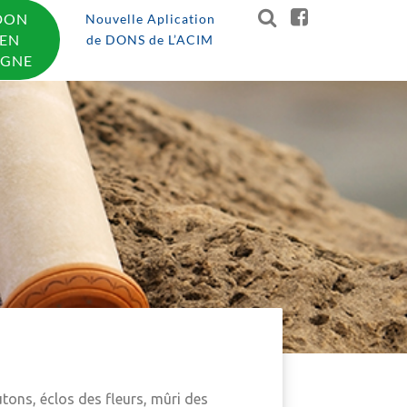
DON
Nouvelle Aplication
EN
de DONS de L’ACIM
IGNE
tons, éclos des fleurs, mûri des