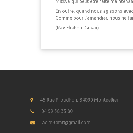
Mitsva qui peut être faite maintena
En outre, quand nous agissons avec
Comme pour l’amandier, nous ne tard
(Rav Eliahou Dahan)
45 Rue Proudhon, 34090 Montpellier
04 99 58 35 80
acim34mt@gmail.com