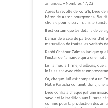
amandes. » Nombres 17, 23
Après la révolte de Kora’h, D.ieu de
bâton de Aaron bourgeonna, fleurit e
choisie pour le servir dans le Sanctu
Il est certain que les détails de ce si
L’amande a cela de particulier d’être 
maturation de toutes les variétés de
Rabbi Chnéour Zalman indique que l’
l’instar de l’amande qui a une matu
Le Talmud affirme, d’ailleurs, que « 
le faisaient avec zèle et empressem
Or, chaque Juif est comparé à un Coh
Notre Paracha contient, donc, une l
D.ieu confia à chaque juif une missi
savoir et la tradition aux futures gé
comme pour la production des amand