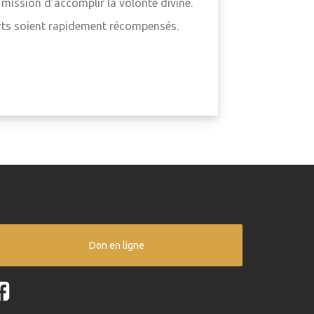
 mission d’accomplir la volonté divine.
orts soient rapidement récompensés.
Don en ligne