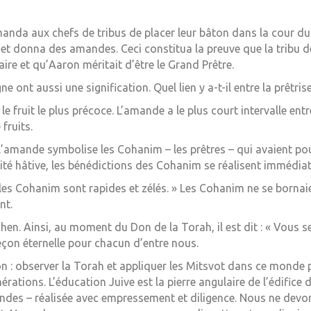
manda aux chefs de tribus de placer leur bâton dans la cour du 
t donna des amandes. Ceci constitua la preuve que la tribu de L
aire et qu’Aaron méritait d’être le Grand Prêtre.
gne ont aussi une signification. Quel lien y a-t-il entre la prêtri
le fruit le plus précoce. L’amande a le plus court intervalle ent
 fruits.
amande symbolise les Cohanim – les prêtres – qui avaient pour
rité hâtive, les bénédictions des Cohanim se réalisent immédi
les Cohanim sont rapides et zélés. » Les Cohanim ne se bornaien
ent.
en. Ainsi, au moment du Don de la Torah, il est dit : « Vous s
eçon éternelle pour chacun d’entre nous.
on : observer la Torah et appliquer les Mitsvot dans ce monde 
nérations. L’éducation Juive est la pierre angulaire de l’édifice
es – réalisée avec empressement et diligence. Nous ne devon