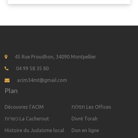
45 Rue Proudhon, 34090 Montpellier
04 99 58 35 80
acim34mt@gmail.com
Plan
Découvrez l’ACIM
תפלות Les Offices
כשרות La Cacherout
Divré Torah
Histoire du Judaïsme local
Don en ligne