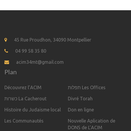
45 Rue Proudhon, 34090 Montpellier
04 99 58 35 80
acim34mt@gmail.com
Plan
Découvrez l’ACIM
תפלות Les Offices
כשרות La Cacherout
Divré Torah
Histoire du Judaïsme local
Don en ligne
Les Communautés
Nouvelle Aplication de
DONS de L’ACIM