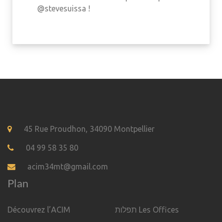
@stevesuissa !
45 Rue Proudhon, 34090 Montpellier
04 99 58 35 80
acim34mt@gmail.com
Plan
Découvrez l’ACIM
תפלות Les Offices