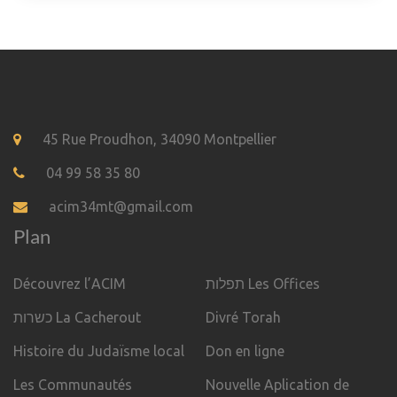
45 Rue Proudhon, 34090 Montpellier
04 99 58 35 80
acim34mt@gmail.com
Plan
Découvrez l’ACIM
תפלות Les Offices
כשרות La Cacherout
Divré Torah
Histoire du Judaïsme local
Don en ligne
Les Communautés
Nouvelle Aplication de