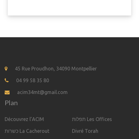
45 Rue Proudhon, 34090 Montpellier
04 99 58 35 80
acim34mt@gmail.com
Plan
Découvrez l’ACIM
תפלות Les Offices
כשרות La Cacherout
Divré Torah