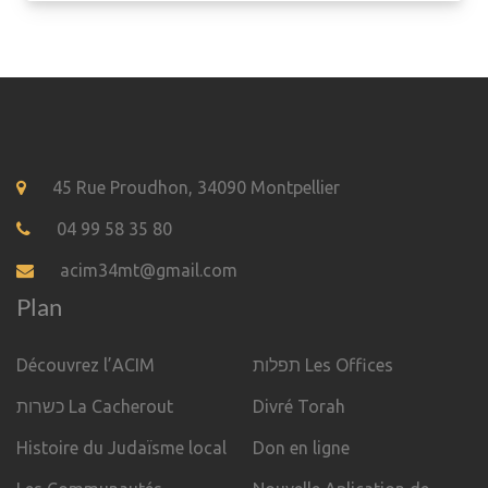
45 Rue Proudhon, 34090 Montpellier
04 99 58 35 80
acim34mt@gmail.com
Plan
Découvrez l’ACIM
תפלות Les Offices
כשרות La Cacherout
Divré Torah
Histoire du Judaïsme local
Don en ligne