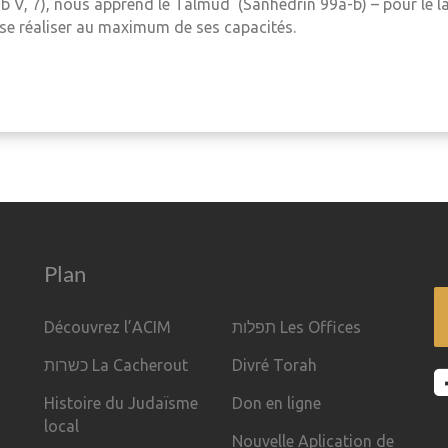
ob V, 7), nous apprend le Talmud (Sanhédrin 99a-b) – pour le la
se réaliser au maximum de ses capacités.
Plan
Découvrez l’ACIM
תפלות Les Offices
כשרות La Cacherout
Divré Torah
Histoire du Judaïsme
Don en ligne
local
Nouvelle Aplication de