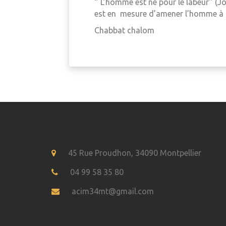
‘’ L’homme est né pour le labeur’’ (J
est en mesure d’amener l’homme à 
Chabbat chalom
45 Rue Proudhon, 34090 Montpellier
04 99 58 35 80
acim34mt@gmail.com