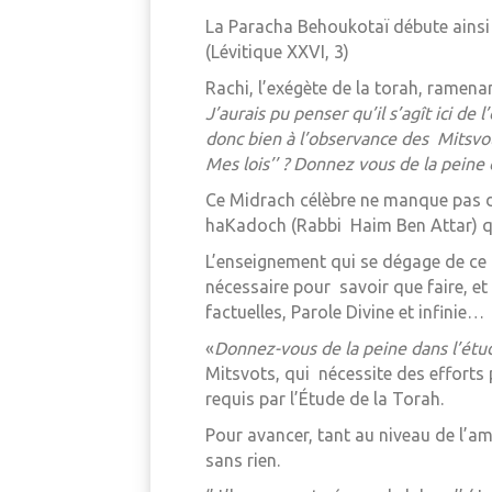
La Paracha Behoukotaï débute ainsi 
(Lévitique XXVI, 3)
Rachi, l’exégète de la torah, ramen
J’aurais pu penser qu’il s’agît ici de
donc bien à l’observance des Mitsvot
Mes lois’’ ? Donnez vous de la peine 
Ce Midrach célèbre ne manque pas d’
haKadoch (Rabbi Haim Ben Attar) q
L’enseignement qui se dégage de ce de
nécessaire pour savoir que faire, et 
factuelles, Parole Divine et infinie
«
Donnez-vous de la peine dans l’étu
Mitsvots, qui nécessite des efforts
requis par l’Étude de la Torah.
Pour avancer, tant au niveau de l’a
sans rien.