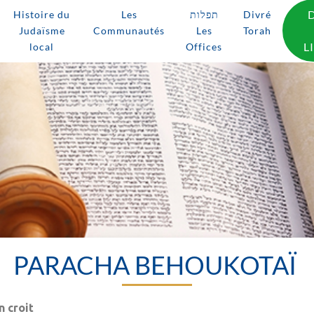
Histoire du
Les
תפלות
Divré
Judaïsme
Communautés
Les
Torah
L
local
Offices
PARACHA BEHOUKOTAÏ
n croit