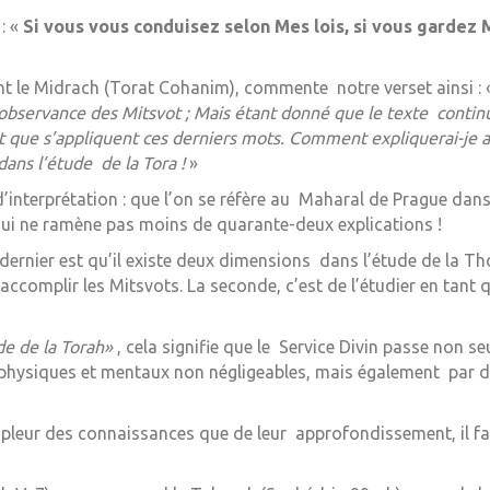
: «
Si vous vous conduisez selon Mes lois, si vous gardez
ant le Midrach (Torat Cohanim), commente notre verset ainsi :
 l’observance des Mitsvot ; Mais étant donné que le texte continu
 que s’appliquent ces derniers mots. Comment expliquerai-je al
dans l’étude de la Tora !
»
interprétation : que l’on se réfère au Maharal de Prague dans
ui ne ramène pas moins de quarante-deux explications !
rnier est qu’il existe deux dimensions dans l’étude de la Thora
accomplir les Mitsvots. La seconde, c’est de l’étudier en tant q
…
de de la Torah»
, cela signifie que le Service Divin passe non 
 physiques et mentaux non négligeables, mais également par des
mpleur des connaissances que de leur approfondissement, il fau