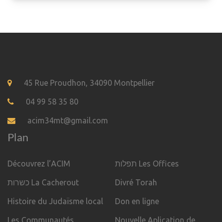
45 Rue Proudhon, 34090 Montpellier
04 99 58 35 80
acim34mt@gmail.com
Plan
Découvrez l’ACIM
תפלות Les Offices
כשרות La Cacherout
Divré Torah
Histoire du Judaïsme local
Don en ligne
Les Communautés
Nouvelle Aplication de