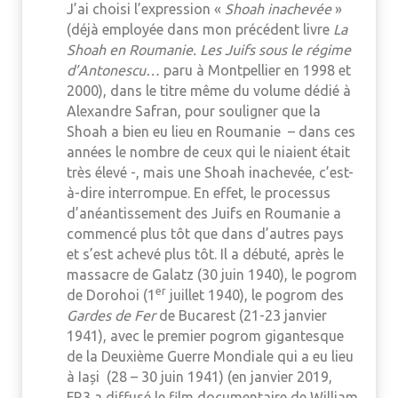
J’ai choisi l’expression «
Shoah inachevée
»
(déjà employée dans mon précédent livre
La
Shoah en Roumanie. Les Juifs sous le régime
d’Antonescu…
paru à Montpellier en 1998 et
2000), dans le titre même du volume dédié à
Alexandre Safran, pour souligner que la
Shoah a bien eu lieu en Roumanie – dans ces
années le nombre de ceux qui le niaient était
très élevé -, mais une Shoah inachevée, c’est-
à-dire interrompue. En effet, le processus
d’anéantissement des Juifs en Roumanie a
commencé plus tôt que dans d’autres pays
et s’est achevé plus tôt. Il a débuté, après le
massacre de Galatz (30 juin 1940), le pogrom
er
de Dorohoi (1
juillet 1940), le pogrom des
Gardes de Fer
de Bucarest (21-23 janvier
1941), avec le premier pogrom gigantesque
de la Deuxième Guerre Mondiale qui a eu lieu
à Iași (28 – 30 juin 1941) (en janvier 2019,
FR3 a diffusé le film documentaire de William