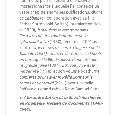
homme de plume, auteur d’une œuvre
impressionnante à laquelle j’ai consacré un
vaste chapitre. Parmi ses publications, citons:
La Cabbale
(en collaboration avec sa fille
Esther Starobinski-Safran) (première édition
en 1960),
Israël dans le temps et dans
l’espace: thèmes fondamentaux de la
spiritualité juive
(1980), réédité en 2001 avec
le titre
Israël et ses racines,
La Sagesse de la
Kabbale (1986),
Juifs et Chrétiens. La Shoah
en héritage (1996),
Esquisse d’une éthique
religieuse juive
(1997),
Éthique juive et la
modernité
(1998), et son volume posthume
Lumières pour l’avenir. Réflexions sur le
temps et l’éternité
(2011),avec une belle
Préface du grand rabbin René-Samuel Sirat.
2.
Alexandre Safran et la Shoah inachevée
en Roumanie. Recueil de documents (1940-
1944).