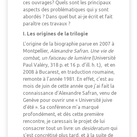
ces ouvrages? Quels sont les principaux
aspects des problématiques qui y sont
abordés ? Dans quel but ai-je écrit et fait
paraître ces travaux ?
I. Les origines de la trilogie
L’origine de la biographie parue en 2007 à
Montpellier,
Ale
x
andre Safran. Une vie de
combat, un faisceau de lumière
(Université
Paul Valéry, 318 p. et 16 p. d’ill. h. t.), et en
2008 à Bucarest, en traduction roumaine,
remonte à l’année 1981. En effet, c’est au
mois de juin de cette année que j’ai fait la
connaissance d’Alexandre Safran, venu de
Genève pour ouvrir une « Université juive
d’été ». Sa conférence m’a marqué
profondément, et dès cette première
rencontre, je caressais le projet de lui
consacrer tout un livre: un
desideratum
qui
s’est concrétisé plus tard, et à la suite de