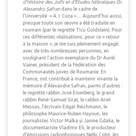
d’Histoire des Juifs et d’Études hébraïques Dr.
Alexandru Șafran
dans le cadre de
l’Université « A. I. Cuza »… Aujourd’hui aussi,
presque toute son œuvre a été traduite en
roumain (par le regretté Ticu Goldstein). Pour
ces différentes réalisations, pour ce « retour
à la maison », je me suis pleinement engagé,
avec de très nombreuses personnes, en
soulignant l’action exemplaire du Dr Aurel
Vainer, président de la Fédération des
Communautés juives de Roumanie. En
France, ont contribué à maintenir vivante la
mémoire d’Alexandre Safran, parmi d’autres :
le regretté rabbin José Eisenberg, le grand
rabbin René-Samuel Sirat, le rabbin Ariel
Messas, l’écrivain Edgar Reichmann, le
philosophe Maurice-Ruben Hayoun, les
journalistes Victor Malka și Janine Gdalia, le
documentariste Vladimir Eli, le producteur
d’émissions radiophoniques Nellu Cohn, les