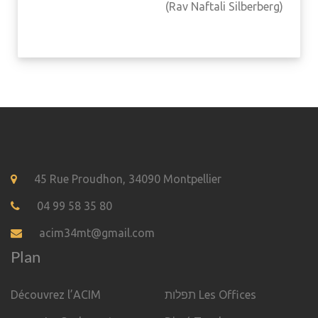
(Rav Naftali Silberberg)
45 Rue Proudhon, 34090 Montpellier
04 99 58 35 80
acim34mt@gmail.com
Plan
Découvrez l’ACIM
תפלות Les Offices