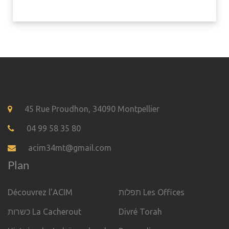
45 Rue Proudhon, 34090 Montpellier
04 99 58 35 80
acim34mt@gmail.com
Plan
Découvrez l’ACIM
תפלות Les Offices
כשרות La Cacherout
Divré Torah