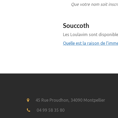
Que votre nom soit inscrit 
Souccoth
Les Loulavim sont disponibl
Quelle est la raison de l’imme
45 Rue Proudhon, 34090 Montpellier
04 99 58 35 80