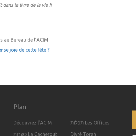
dans le livre de la vie !!
es au Bureau de l’ACIM
nse joie de cette fête ?
Plan
Découvrez l’ACIM
תפלות Les Offices
כשרות La Cacherout
Divré Torah