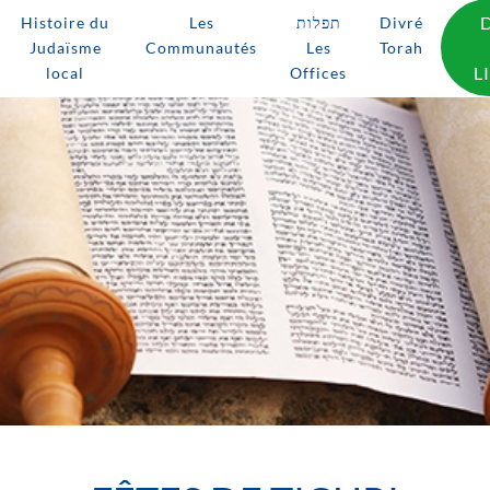
Histoire du
Les
תפלות
Divré
Judaïsme
Communautés
Les
Torah
L
local
Offices