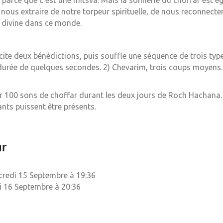
parce que c’est une mitsva. Mais la sonnerie du choffar est ég
nous extraire de notre torpeur spirituelle, de nous reconnecter
 divine dans ce monde.
cite deux bénédictions, puis souffle une séquence de trois type
durée de quelques secondes. 2) Chevarim, trois coups moyens
 100 sons de choffar durant les deux jours de Roch Hachana. i
ts puissent être présents.
ur
redi 15 Septembre à 19:36
 16 Septembre à 20:36