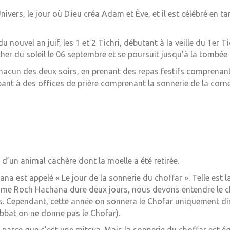
Univers, le jour où D.ieu créa Adam et Ève, et il est célébré en t
u nouvel an juif, les 1 et 2 Tichri, débutant à la veille du 1er
 du soleil le 06 septembre et se poursuit jusqu’à la tombée 
acun des deux soirs, en prenant des repas festifs comprenant 
cipant à des offices de prière comprenant la sonnerie de la corne
d’un animal cachère dont la moelle a été retirée.
na est appelé « Le jour de la sonnerie du choffar ». Telle est l
mme Roch Hachana dure deux jours, nous devons entendre le c
rs. Cependant, cette année on sonnera le Chofar uniquement d
bbat on ne donne pas le Chofar).