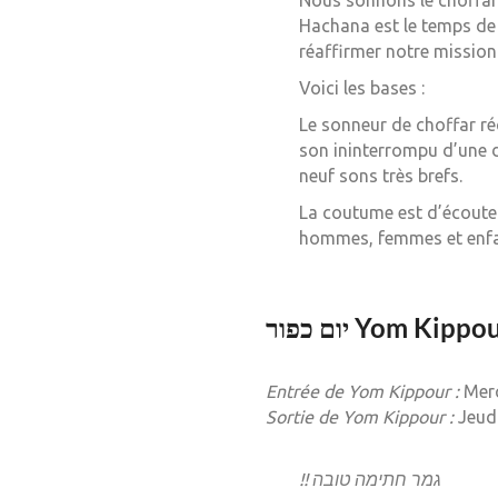
Nous sonnons le choffar 
Hachana est le temps de 
réaffirmer notre mission
Voici les bases :
Le sonneur de choffar ré
son ininterrompu d’une 
neuf sons très brefs.
La coutume est d’écouter
hommes, femmes et enfan
יום כפור Yom Kippo
Entrée de Yom Kippour :
Merc
Sortie de Yom Kippour :
Jeudi
!! גמר חתימה טובה