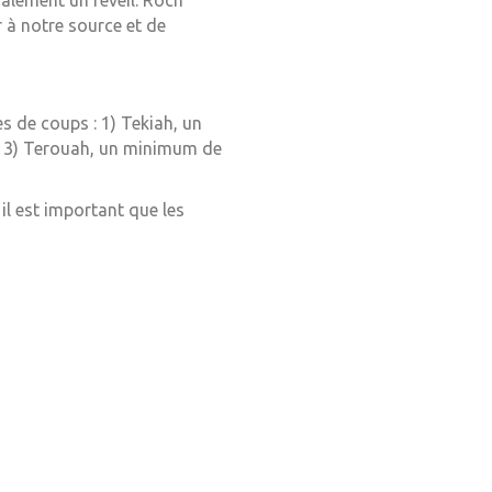
alement un réveil. Roch
 à notre source et de
s de coups : 1) Tekiah, un
. 3) Terouah, un minimum de
l est important que les